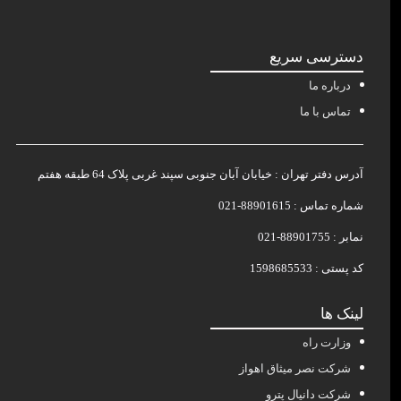
دسترسی سریع
درباره ما
تماس با ما
آدرس دفتر تهران : خیابان آبان جنوبی سپند غربی پلاک 64 طبقه هفتم
شماره تماس : 88901615-021
نمابر : 88901755-021
کد پستی : 1598685533
لینک ها
وزارت راه
شرکت نصر میثاق اهواز
شرکت دانیال پترو